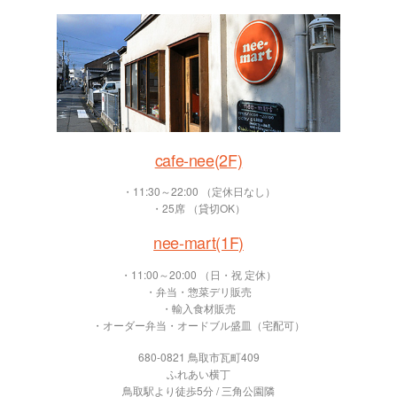
cafe-nee(2F)
・11:30～22:00 （定休日なし）
・25席 （貸切OK）
nee-mart(1F)
・11:00～20:00 （日・祝 定休）
・弁当・惣菜デリ販売
・輸入食材販売
・オーダー弁当・オードブル盛皿（宅配可）
680-0821 鳥取市瓦町409
ふれあい横丁
鳥取駅より徒歩5分 / 三角公園隣