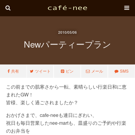
2010/05/06
Newパーティープラン
共有
ツイート
ピン
メール
SMS
この前までの肌寒さから一転、素晴らしい行楽日和に恵
まれたGW！
皆様、楽しく過ごされましたか？
おかげさまで、cafe-neeも連日にぎわい、
祝日も毎日営業したnee-martも、皿盛りのご予約や行楽
のお弁当を