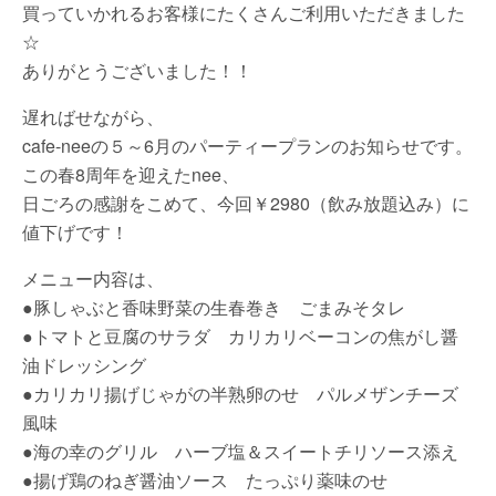
買っていかれるお客様にたくさんご利用いただきました
☆
ありがとうございました！！
遅ればせながら、
cafe-neeの５～6月のパーティープランのお知らせです。
この春8周年を迎えたnee、
日ごろの感謝をこめて、今回￥2980（飲み放題込み）に
値下げです！
メニュー内容は、
●豚しゃぶと香味野菜の生春巻き ごまみそタレ
●トマトと豆腐のサラダ カリカリベーコンの焦がし醤
油ドレッシング
●カリカリ揚げじゃがの半熟卵のせ パルメザンチーズ
風味
●海の幸のグリル ハーブ塩＆スイートチリソース添え
●揚げ鶏のねぎ醤油ソース たっぷり薬味のせ