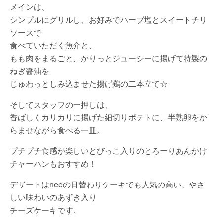
メインは、
シンプルにグリルし、お好みでハーブ塩とスイートチリ
ソースで
食べていただく魚介と、
もも肉をまるごと、かりっとジューシーに揚げて特製の
ねぎ醤油を
じゅわっとしみ込ませた揚げ鶏の二本立て☆
そしてスタッフの一押しは、
香ばしくカリカリに揚げた細切りポテトに、半熟卵をか
らませながら食べる一皿。
プチプチ食感が楽しいとびっこ入りのとろーりあんかけ
チャーハンもおすすめ！
デザートはneeの日替わりケーキでも人気の高い、やさ
しい味わいのあずき入り
チーズケーキです。