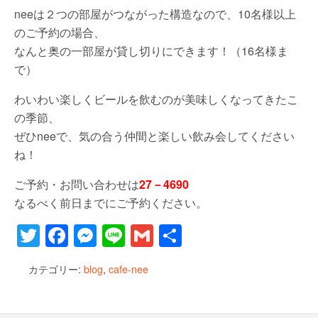
neeは２つの部屋がつながった構造なので、10名様以上
のご予約の場合、
なんと奥の一部屋が貸し切りにできます！（16名様ま
で）
わいわい楽しくビールを飲むのが美味しくなってきたこ
の季節、
ぜひneeで、気の合う仲間と楽しい飲み会してください
ね！
ご予約・お問い合わせは
27－4690
なるべく前日までにご予約ください。
T
F
M
Li
G
共
wi
a
e
n
m
有
カテゴリー:
blog
,
cafe-nee
tt
c
ss
e
ail
er
e
e