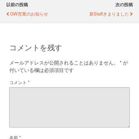
b
n
以前の投稿
次の投稿
o
g
GW営業のお知らせ
新staffきまりました
o
er
k
コメントを残す
メールアドレスが公開されることはありません。
*
が
付いている欄は必須項目です
コメント
*
名前
*