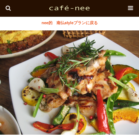
nee的 南仏styleプランに戻る