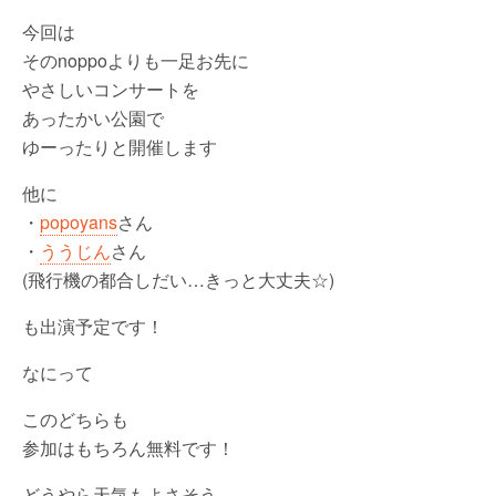
今回は
そのnoppoよりも一足お先に
やさしいコンサートを
あったかい公園で
ゆーったりと開催します
他に
・
popoyans
さん
・
ううじん
さん
(飛行機の都合しだい…きっと大丈夫☆)
も出演予定です！
なにって
このどちらも
参加はもちろん無料です！
どうやら天気もよさそう