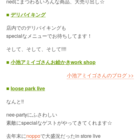
nedにまつわるいろんな商品、大売り出し☆
■
デリバイキング
店内でのデリバイキングも
specialなメニューでお待ちしてます！
そして、そして、そして!!!!
■
小池アミイゴさんお絵かきwork shop
小池アミイゴさんのブログ >>
■
loose park live
なんと!!
nee-partyにふさわしい
素敵にspecialなゲストがやってきてくれます☆
去年末に
noppo
で大盛況だったin store live