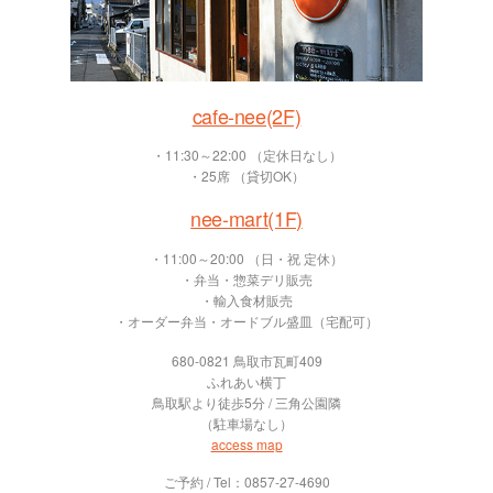
cafe-nee(2F)
・11:30～22:00 （定休日なし）
・25席 （貸切OK）
nee-mart(1F)
・11:00～20:00 （日・祝 定休）
・弁当・惣菜デリ販売
・輸入食材販売
・オーダー弁当・オードブル盛皿（宅配可）
680-0821 鳥取市瓦町409
ふれあい横丁
鳥取駅より徒歩5分 / 三角公園隣
（駐車場なし）
access map
ご予約 / Tel：0857-27-4690