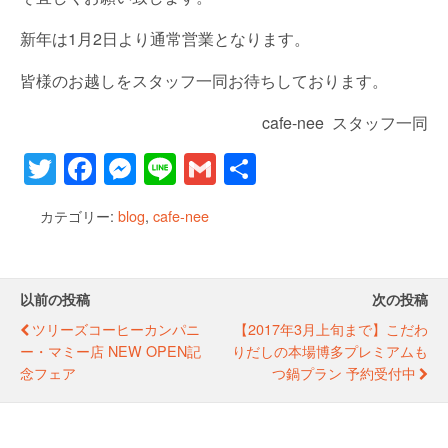
新年は1月2日より通常営業となります。
皆様のお越しをスタッフ一同お待ちしております。
cafe-nee スタッフ一同
T
F
M
Li
G
共
wi
a
e
n
m
有
カテゴリー:
blog
,
cafe-nee
tt
c
ss
e
ail
er
e
e
b
n
以前の投稿
次の投稿
o
g
ツリーズコーヒーカンパニ
【2017年3月上旬まで】こだわ
o
er
ー・マミー店 NEW OPEN記
りだしの本場博多プレミアムも
念フェア
つ鍋プラン 予約受付中
k