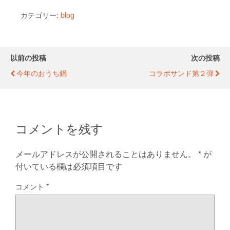
wi
a
e
n
m
有
カテゴリー:
blog
tt
c
ss
e
ail
er
e
e
b
n
以前の投稿
次の投稿
o
g
今年のおうち鍋
コラボサンド第２弾
o
er
k
コメントを残す
メールアドレスが公開されることはありません。
*
が
付いている欄は必須項目です
コメント
*