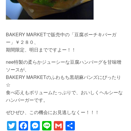
BAKERY MARKETで販売中の「豆腐ポーチキバーガ
ー」￥２８０、
期間限定、明日までですよー！！
nee特製の柔らかジューシーな豆腐ハンバーグを甘味噌
ソースが、
BAKERY MARKETのふわもち黒胡麻バンズにぴったり
☆
食べ応えもボリュームたっぷりで、おいしくヘルシーな
ハンバーガーです。
ぜひぜひ、この機会にお見逃しなくー！！！
T
F
M
Li
G
共