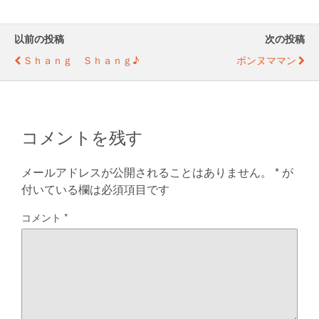
er
e
e
b
n
以前の投稿
次の投稿
o
g
Ｓｈａｎｇ Ｓｈａｎｇ♪
ボンヌママン
o
er
k
コメントを残す
メールアドレスが公開されることはありません。
*
が
付いている欄は必須項目です
コメント
*