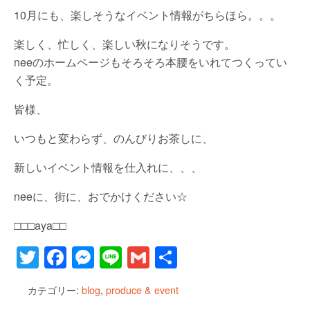
10月にも、楽しそうなイベント情報がちらほら。。。
楽しく、忙しく、楽しい秋になりそうです。
neeのホームページもそろそろ本腰をいれてつくってい
く予定。
皆様、
いつもと変わらず、のんびりお茶しに、
新しいイベント情報を仕入れに、、、
neeに、街に、おでかけください☆
□□□aya□□
T
F
M
Li
G
共
wi
a
e
n
m
有
カテゴリー:
blog
,
produce & event
tt
c
ss
e
ail