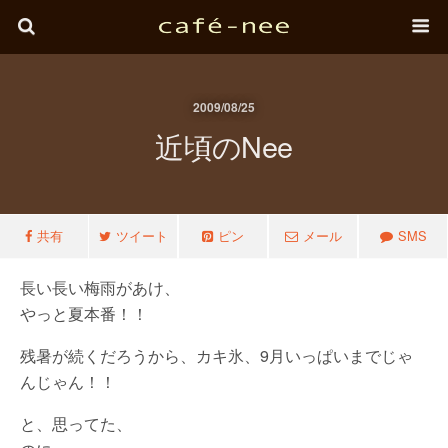
2009/08/25
近頃のnee
共有
ツイート
ピン
メール
SMS
長い長い梅雨があけ、
やっと夏本番！！
残暑が続くだろうから、カキ氷、9月いっぱいまでじゃ
んじゃん！！
と、思ってた、