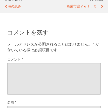
o
g
海の恵み
商栄市庭ｖｏｌ．５
o
er
k
コメントを残す
メールアドレスが公開されることはありません。
*
が
付いている欄は必須項目です
コメント
*
名前
*