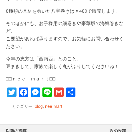
8種類の具材を巻いた八宝巻きは￥480で販売します。
そのほかにも、お子様用の細巻きや豪華版の海鮮巻きな
ど、
ご要望があれば承りますので、お気軽にお問い合わせく
ださい。
今年の恵方は「西南西」とのこと。
豆まきして、家族で楽しく丸がぶりしてくださいね！
□□ｎｅｅ－ｍａｒｔ□□
T
F
M
Li
G
共
wi
a
e
n
m
有
カテゴリー:
blog
,
nee-mart
tt
c
ss
e
ail
er
e
e
b
n
以前の投稿
次の投稿