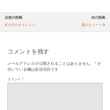
tt
c
ss
e
ail
er
e
e
b
n
以前の投稿
次の投稿
o
g
今月のＳＡＬＥ☆
夏のスイーツ
o
er
k
コメントを残す
メールアドレスが公開されることはありません。
*
が
付いている欄は必須項目です
コメント
*