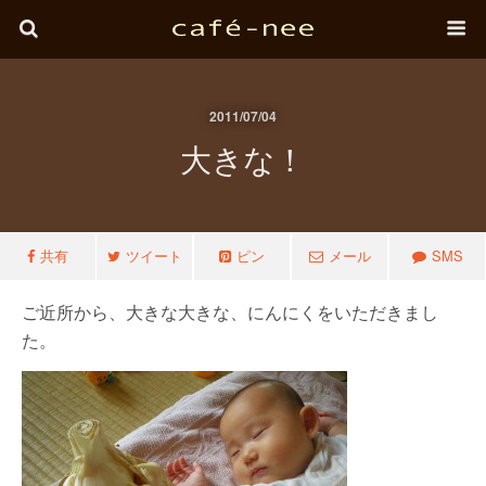
2011/07/04
大きな！
共有
ツイート
ピン
メール
SMS
ご近所から、大きな大きな、にんにくをいただきまし
た。