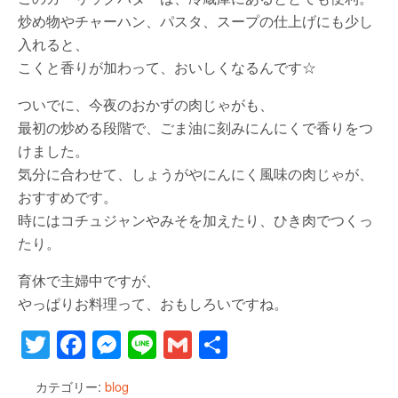
炒め物やチャーハン、パスタ、スープの仕上げにも少し
入れると、
こくと香りが加わって、おいしくなるんです☆
ついでに、今夜のおかずの肉じゃがも、
最初の炒める段階で、ごま油に刻みにんにくで香りをつ
けました。
気分に合わせて、しょうがやにんにく風味の肉じゃが、
おすすめです。
時にはコチュジャンやみそを加えたり、ひき肉でつくっ
たり。
育休で主婦中ですが、
やっぱりお料理って、おもしろいですね。
T
F
M
Li
G
共
wi
a
e
n
m
有
カテゴリー:
blog