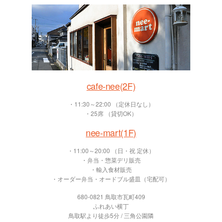
cafe-nee(2F)
・11:30～22:00 （定休日なし）
・25席 （貸切OK）
nee-mart(1F)
・11:00～20:00 （日・祝 定休）
・弁当・惣菜デリ販売
・輸入食材販売
・オーダー弁当・オードブル盛皿（宅配可）
680-0821 鳥取市瓦町409
ふれあい横丁
鳥取駅より徒歩5分 / 三角公園隣