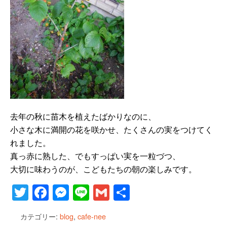
去年の秋に苗木を植えたばかりなのに、
小さな木に満開の花を咲かせ、たくさんの実をつけてく
れました。
真っ赤に熟した、でもすっぱい実を一粒づつ、
大切に味わうのが、こどもたちの朝の楽しみです。
T
F
M
Li
G
共
wi
a
e
n
m
有
カテゴリー:
blog
,
cafe-nee
tt
c
ss
e
ail