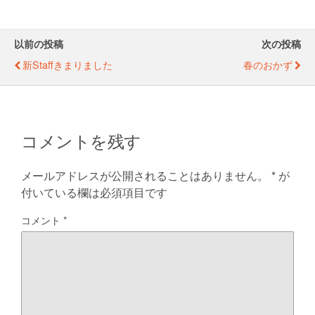
er
e
e
b
n
以前の投稿
次の投稿
o
g
新staffきまりました
春のおかず
o
er
k
コメントを残す
メールアドレスが公開されることはありません。
*
が
付いている欄は必須項目です
コメント
*