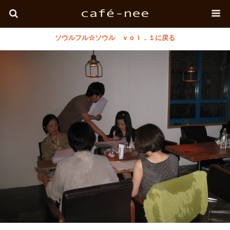
ソウルフル☆ソウル ｖｏｌ．１に戻る