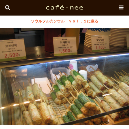
ソウルフル☆ソウル ｖｏｌ．１に戻る