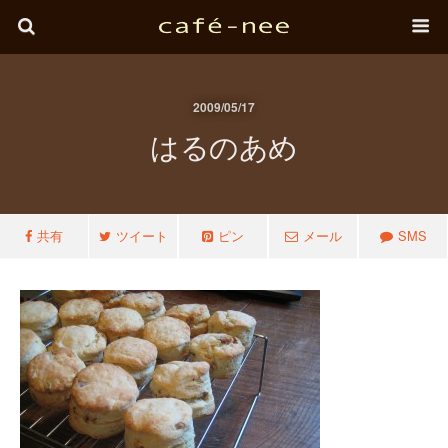
2009/05/17
はるのあめ
共有
ツイート
ピン
メール
SMS