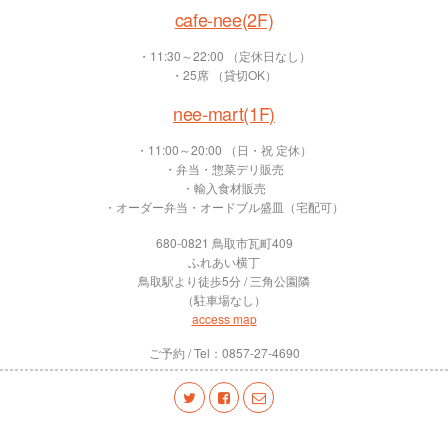
cafe-nee(2F)
・11:30～22:00 （定休日なし）
・25席 （貸切OK）
nee-mart(1F)
・11:00～20:00 （日・祝 定休）
・弁当・惣菜デリ販売
・輸入食材販売
・オーダー弁当・オードブル盛皿（宅配可）
680-0821 鳥取市瓦町409
ふれあい横丁
鳥取駅より徒歩5分 / 三角公園隣
（駐車場なし）
access map
ご予約 / Tel：0857-27-4690