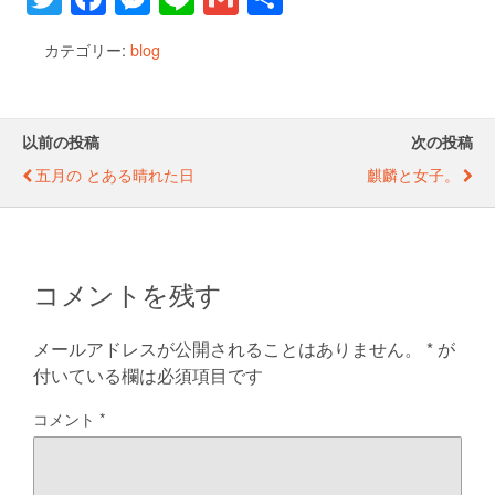
wi
a
e
n
m
有
カテゴリー:
blog
tt
c
ss
e
ail
er
e
e
b
n
以前の投稿
次の投稿
o
g
五月の とある晴れた日
麒麟と女子。
o
er
k
コメントを残す
メールアドレスが公開されることはありません。
*
が
付いている欄は必須項目です
コメント
*