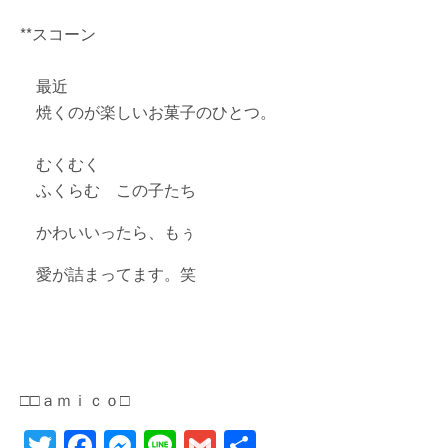
**スコーン
最近
焼くのが楽しいお菓子のひとつ。
むくむく
ふくらむ この子たち
かわいいったら、もぅ
愛が詰まってます。笑
□□ａｍｉｃｏ□
T
F
M
Li
G
共