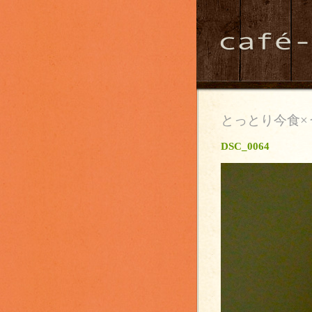
とっとり今食×
DSC_0064