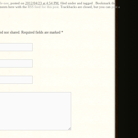
fe-nee
, posted on
2012/04/23 at 4:54 PM
, filed under and tagged . Bookmark the
ments here with the
RSS feed for this post
. Trackbacks are closed, but you can
post a
ed nor shared. Required fields are marked
*