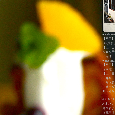
■
cafe-n
【平日】11
（7月より
【土・日・祝
※宴会予約
・定休日
■
nee-m
【平日】11
（木曜日 
【土・日・祝
・弁当・
・輸入食
・オーダ
皿（宅配
680-08
ふれあい
鳥取駅よ
（駐車場