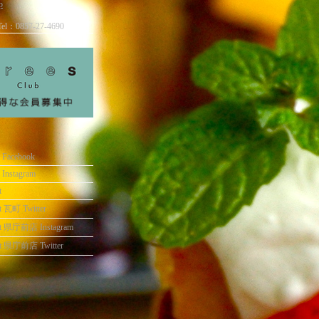
p
el：0857-27-4690
e Facebook
e Instagram
t
t 瓦町 Twitter
rt 県庁前店 Instagram
rt 県庁前店 Twitter