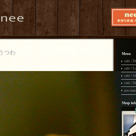
うつわ
Menu
cafe / D
cafe / L
cafe / Al
cafe / D
nee-m
Shop inf