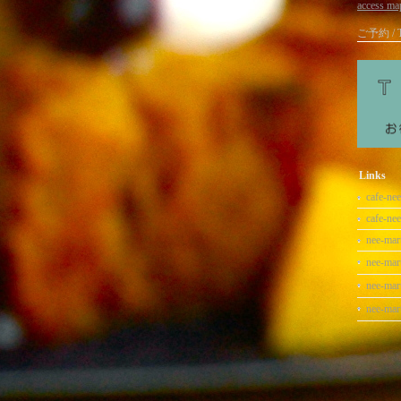
access ma
ご予約 / T
Links
cafe-ne
cafe-ne
nee-mar
nee-mar
nee-ma
nee-ma