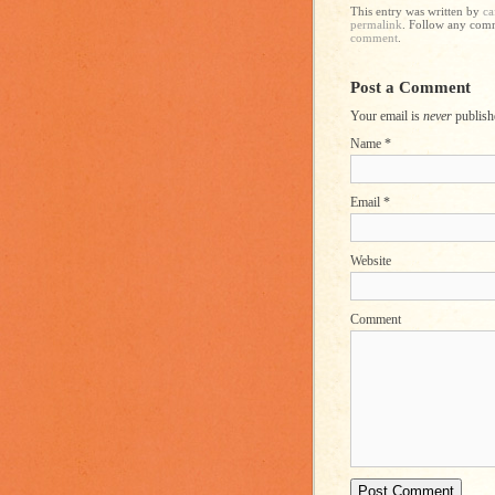
This entry was written by
ca
permalink
. Follow any com
comment
.
Post a Comment
Your email is
never
publish
Name
*
Email
*
Website
Comment