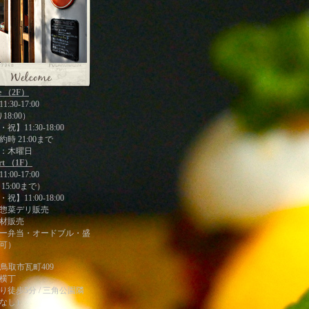
ee （2F）
:30-17:00
18:00）
】11:30-18:00
時 21:00まで
：木曜日
art （1F）
:00-17:00
15:00まで）
】11:00-18:00
惣菜デリ販売
材販売
ー弁当・オードブル・盛
可）
21 鳥取市瓦町409
横丁
り徒歩5分 / 三角公園隣
なし）