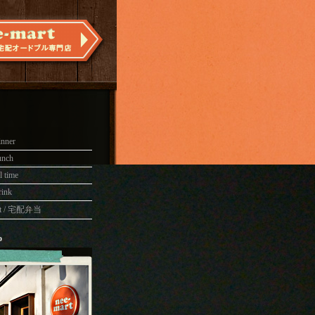
inner
unch
l time
rink
art / 宅配弁当
o