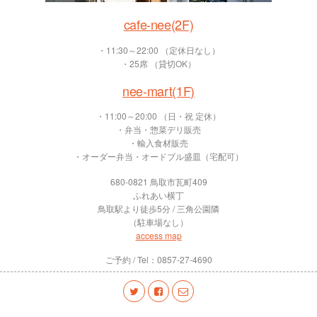
cafe-nee(2F)
・11:30～22:00 （定休日なし）
・25席 （貸切OK）
nee-mart(1F)
・11:00～20:00 （日・祝 定休）
・弁当・惣菜デリ販売
・輸入食材販売
・オーダー弁当・オードブル盛皿（宅配可）
680-0821 鳥取市瓦町409
ふれあい横丁
鳥取駅より徒歩5分 / 三角公園隣
（駐車場なし）
access map
ご予約 / Tel：0857-27-4690